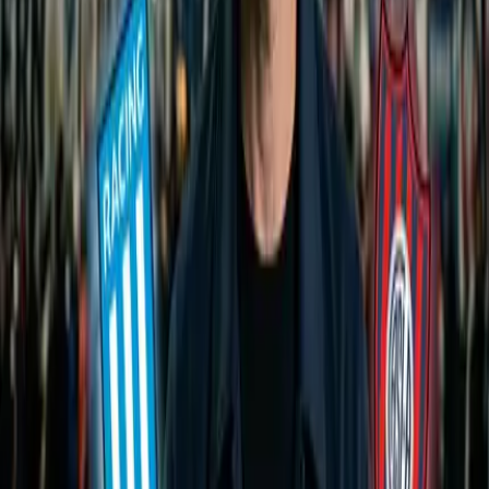
Perfil oficial en X (Twitter)