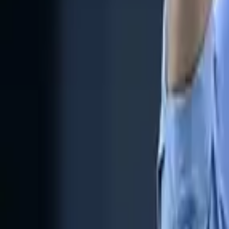
Buscar
Inicio
/
ligaprofesional
/
Riquelme lo pagó 10 millones pero Velasco se irí