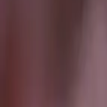
INICIO
VIDEOS
LIGA PROFESIONAL
LIGAS INTERNACIONALES
STAFF
CONÓCENOS
QUIÉNES SOMOS
CONTACTO
Buscar en el sitio